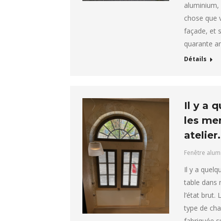
aluminium, 
chose que vo
façade, et 
quarante an
Détails
Il y a 
les men
atelier.
Fenêtre alum
Il y a quel
table dans n
l’état brut.
type de cha
fabriquée s