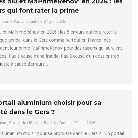
es alu et MaPrimeRénov’ en 2026 : les
rs qui font rater la prime
inium
Par
Luis Cunha
24 juin 2026
u et MaPrimeRénov’ en 2026 : les 5 erreurs qui font rater la
ue année, dans le Gers comme partout en France, des
rdent leur prime MaPrimeRénov’ pour des raisons qui auraient
tées. Pas à cause d’une fraude. Pas à cause d’un dossier trop
Juste à cause d’erreurs…
rtail aluminium choisir pour sa
té dans le Gers ?
inium
,
Portail de clôture
Par
Luis Cunha
23 juin 2026
l aluminium choisir pour sa propriété dans le Gers ? Un portail