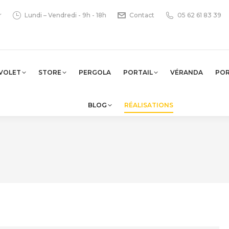
r
Lundi – Vendredi - 9h - 18h
Contact
05 62 61 83 39
VOLET
STORE
PERGOLA
PORTAIL
VÉRANDA
PO
BLOG
RÉALISATIONS