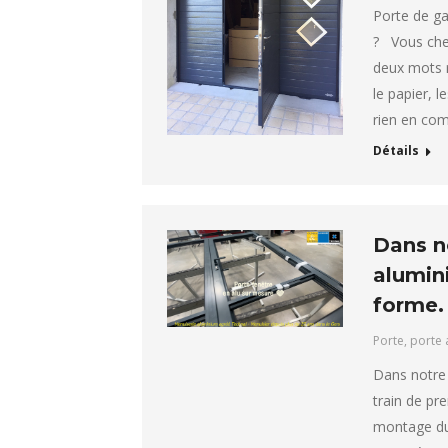
Porte de ga
? Vous che
deux mots r
le papier, l
rien en co
Détails
Dans no
alumin
forme.
Porte
,
porte 
Dans notre 
train de pr
montage du 