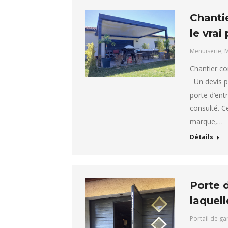
Chantie
le vrai
Menuiserie
,
M
Chantier com
Un devis po
porte d’ent
consulté. C
marque,…
Détails
Porte 
laquell
Portail de g