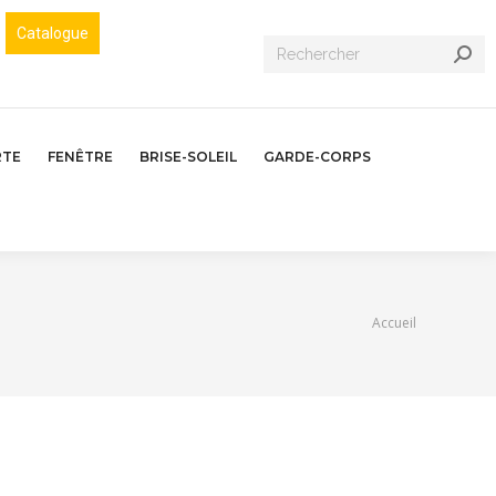
Catalogue
Recherche
:
RTE
FENÊTRE
BRISE-SOLEIL
GARDE-CORPS
Vous êtes ici :
Accueil