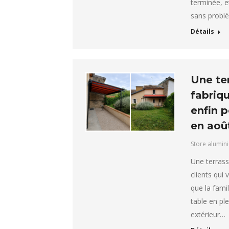
terminée, e
sans probl
Détails
Une te
fabriqu
enfin p
en aoû
Store alumin
Une terrass
clients qui 
que la famil
table en ple
extérieur…