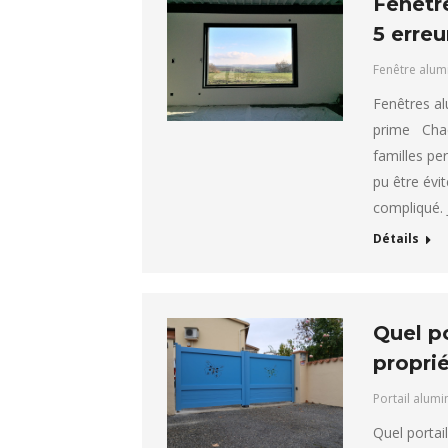
Fenêtr
5 erreu
Fenêtre alum
Fenêtres al
prime Chaq
familles pe
pu être évi
compliqué. 
Détails
Quel po
proprié
Portail alum
Quel portai