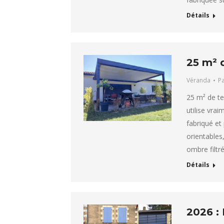
Détails
25 m² 
Véranda
P
25 m² de ter
utilise vrai
fabriqué et
orientables,
ombre filtr
Détails
2026 : 