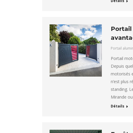
Détails
Portail
avantag
Portail alum
Portail mot
Depuis quel
motorisés e
n’est plus 
standing. L
Mirande ou 
Détails