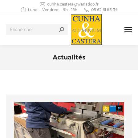
cunha.castera@wanadoo.fr
Lundi – Vendredi - 9h - 18h
05 62 61 83 39
Recherche
:
Actualités
Vous êtes ici :