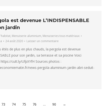
gola est devenue L’INDISPENSABLE
n jardin
l'habitat
,
Menuiserie aluminium
,
Menuiseries tous matériaux
ha
24 août 2020
Laisser un commentaire
s étés de plus en plus chauds, la pergola est devenue
ABLE pour son jardin, sa terrasse et sa piscine Voici
https://cutt.ly/UfpXYfH Sources photos :
economiematin.fr/news-pergola-aluminium-jardin-abri-seduit-
73
74
75
76
…
90
→