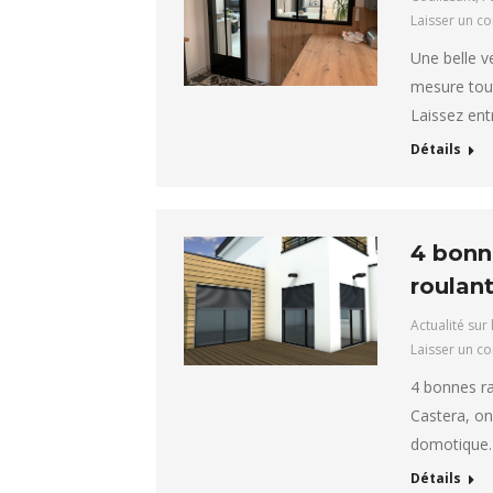
Laisser un c
Une belle ve
mesure tout
Laissez ent
Détails
4 bonn
roulan
Actualité sur 
Laisser un c
4 bonnes ra
Castera, on
domotique. 
Détails