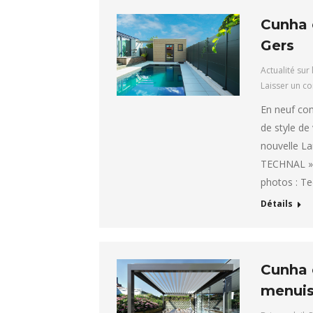
Cunha e
Gers
Actualité sur 
Laisser un c
En neuf com
de style de
nouvelle L
TECHNAL ». 
photos : Te
Détails
Cunha e
menuise