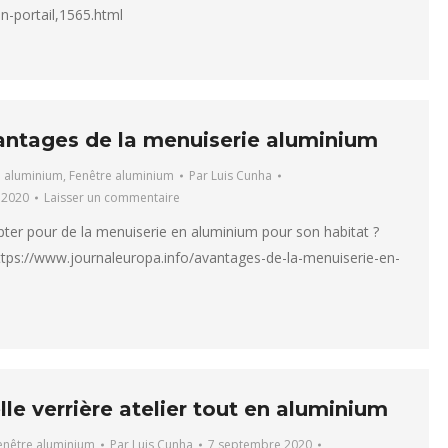
on-portail,1565.html
antages de la menuiserie aluminium
e aluminium
,
Fenêtre aluminium
Par
Luis Cunha
 2020
Laisser un commentaire
ter pour de la menuiserie en aluminium pour son habitat ?
ttps://www.journaleuropa.info/avantages-de-la-menuiserie-en-
m
le verrière atelier tout en aluminium
enêtre aluminium
Par
Luis Cunha
7 septembre 2020