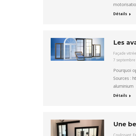
motorisati
Détails
Les av
Façade vitré
7 septembre
Pourquoi op
Sources : h
aluminiu
Détails
Une bel
Coulissant
,
F