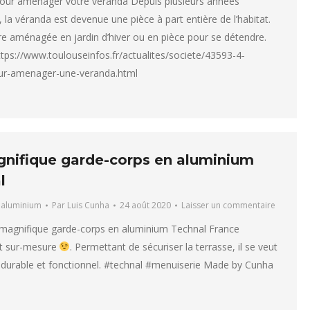
pour aménager votre véranda Depuis plusieurs années
 la véranda est devenue une pièce à part entière de l’habitat.
tre aménagée en jardin d’hiver ou en pièce pour se détendre.
ttps://www.toulouseinfos.fr/actualites/societe/43593-4-
ur-amenager-une-veranda.html
nifique garde-corps en aluminium
l
 aluminium
Par
Luis Cunha
24 août 2020
Laisser un commentaire
 magnifique garde-corps en aluminium Technal France
t sur-mesure
. Permettant de sécuriser la terrasse, il se veut
 durable et fonctionnel. #technal #menuiserie Made by Cunha