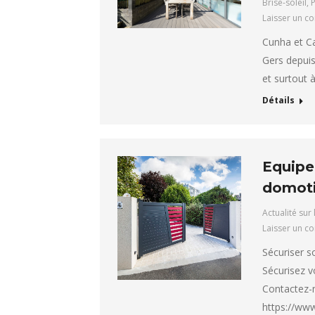
Brise-soleil
,
P
Laisser un c
Cunha et Cas
Gers depuis
et surtout 
Détails
Equipez
domoti
Actualité sur 
Laisser un c
Sécuriser s
Sécurisez v
Contactez-n
https://www