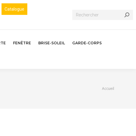
Catalogue
Recherche
:
RTE
FENÊTRE
BRISE-SOLEIL
GARDE-CORPS
Vous êtes ici :
Accueil