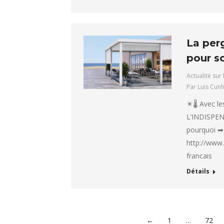
La per
pour so
Actualité sur 
Par
Luis Cun
☀🌡 Avec le
L’INDISPENS
pourquoi ➡ 
http://www.
francais
Détails
←
1
…
72