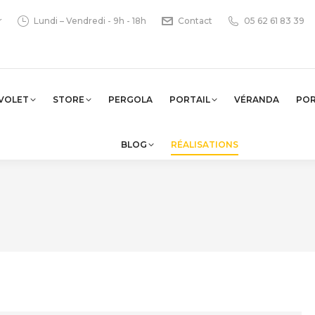
r
Lundi – Vendredi - 9h - 18h
Contact
05 62 61 83 39
VOLET
STORE
PERGOLA
PORTAIL
VÉRANDA
PO
BLOG
RÉALISATIONS