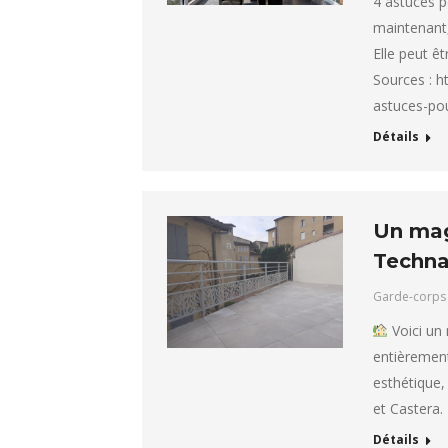
4 astuces 
maintenant,
Elle peut ê
Sources : h
astuces-po
Détails
Un mag
Techna
Garde-corps
Voici un
entièremen
esthétique,
et Castera.
Détails