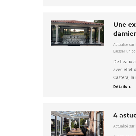
Une exc
damier
Actualité sur 
Laisser un c
De beaux am
avec effet 
Castera, la
Détails
4 astu
Actualité sur 