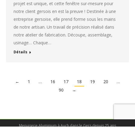
projet est unique, et cette fenêtre sur-mesure pour
notre client gersois en est la preuve ! Destinée à une
entreprise gersoise, elle prend forme sous les mains
de notre artisan. Un travail de précision réalisé dans
notre atelier de fabrication. Découpe, assemblage,
usinage… Chaque…
Détails
←
1
…
16
17
18
19
20
…
90
→
Menuiserie Aluminium à Auch dans le Gers depuis 25 ans
© Tous droits réservés - Cunha et Castera 2025