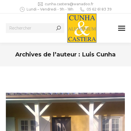
cunha.castera@wanadoo.fr
Lundi – Vendredi - 9h - 18h
05 62 61 83 39
Recherche
:
Archives de l’auteur :
Luis Cunha
Vous êtes ici :