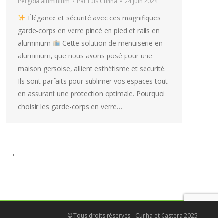
Pergola aluminium
Par
Luis Cunha
24 juin 2024
Élégance et sécurité avec ces magnifiques
garde-corps en verre pincé en pied et rails en
aluminium
Cette solution de menuiserie en
aluminium, que nous avons posé pour une
maison gersoise, allient esthétisme et sécurité.
Ils sont parfaits pour sublimer vos espaces tout
en assurant une protection optimale. Pourquoi
choisir les garde-corps en verre…
→
© Tous droits réservés - Cunha et Castera 2025