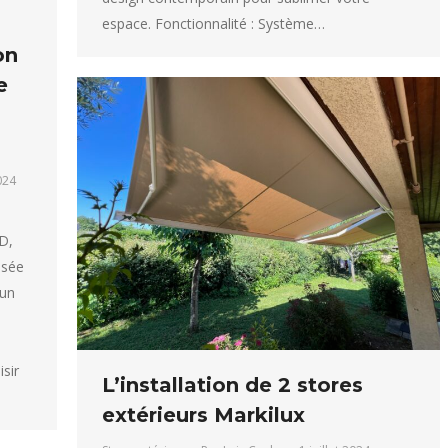
espace. Fonctionnalité : Système…
on
e
2024
D,
osée
 un
isir
L’installation de 2 stores
extérieurs Markilux