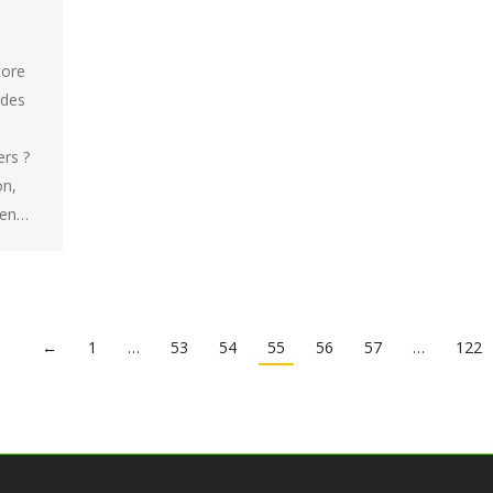
tore
 des
ers ?
on,
s en…
←
1
…
53
54
55
56
57
…
122