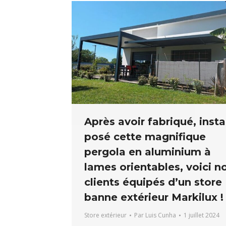
Après avoir fabriqué, instal
posé cette magnifique
pergola en aluminium à
lames orientables, voici n
clients équipés d’un store
banne extérieur Markilux !
Store extérieur
Par
Luis Cunha
1 juillet 2024