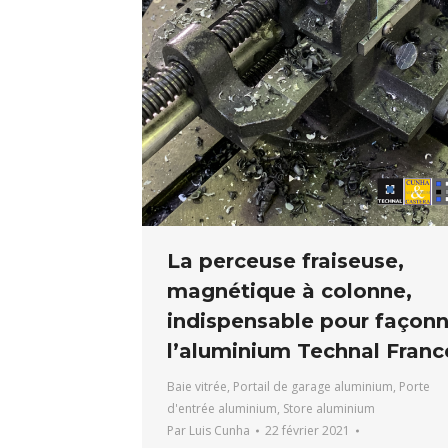
La perceuse fraiseuse,
magnétique à colonne,
indispensable pour façonn
l’aluminium Technal Franc
Baie vitrée
,
Portail de garage aluminium
,
Porte
d'entrée aluminium
,
Store aluminium
Par
Luis Cunha
22 février 2021