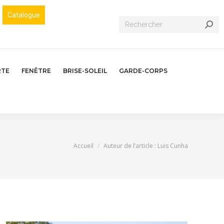
Catalogue
Recherche
:
RTE
FENÊTRE
BRISE-SOLEIL
GARDE-CORPS
Vous êtes ici :
Accueil
Auteur de l’article : Luis Cunha