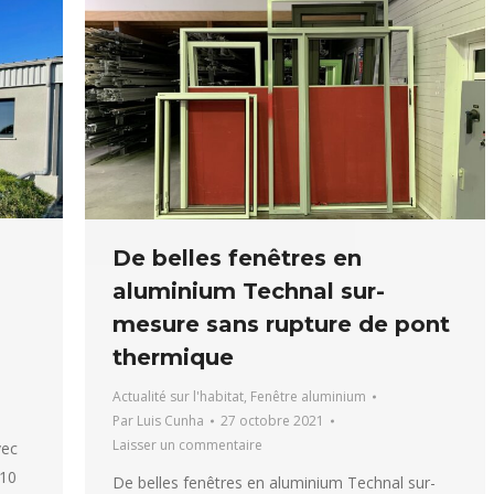
De belles fenêtres en
aluminium Technal sur-
mesure sans rupture de pont
thermique
Actualité sur l'habitat
,
Fenêtre aluminium
Par
Luis Cunha
27 octobre 2021
Laisser un commentaire
vec
 10
De belles fenêtres en aluminium Technal sur-