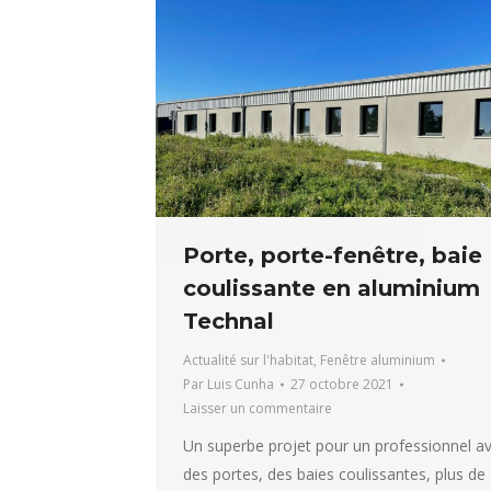
Porte, porte-fenêtre, baie
coulissante en aluminium
Technal
Actualité sur l'habitat
,
Fenêtre aluminium
Par
Luis Cunha
27 octobre 2021
Laisser un commentaire
Un superbe projet pour un professionnel a
des portes, des baies coulissantes, plus de