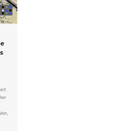
ie
rs
act
ier
lier,