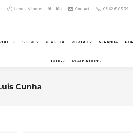
r
Lundi – Vendredi - 9h - 18h
Contact
05 62 61 83 39
VOLET
STORE
PERGOLA
PORTAIL
VÉRANDA
PO
BLOG
RÉALISATIONS
Luis Cunha