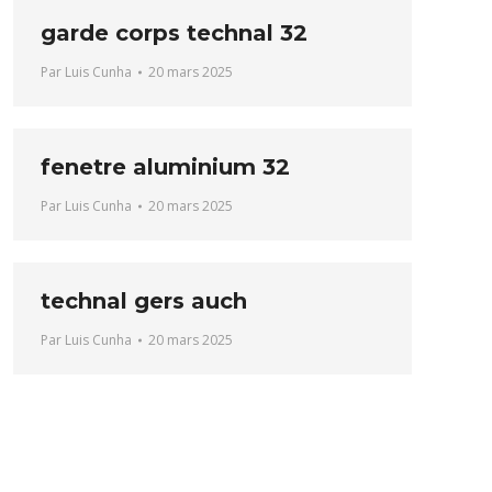
garde corps technal 32
Par
Luis Cunha
20 mars 2025
fenetre aluminium 32
Par
Luis Cunha
20 mars 2025
technal gers auch
Par
Luis Cunha
20 mars 2025