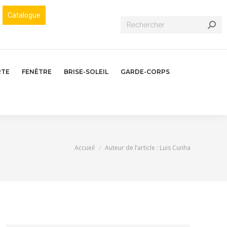
Catalogue
Recherche
:
RTE
FENÊTRE
BRISE-SOLEIL
GARDE-CORPS
Vous êtes ici :
Accueil
Auteur de l’article : Luis Cunha