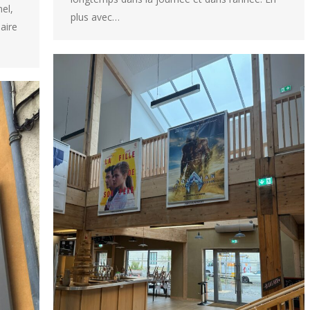
el,
plus avec…
saire