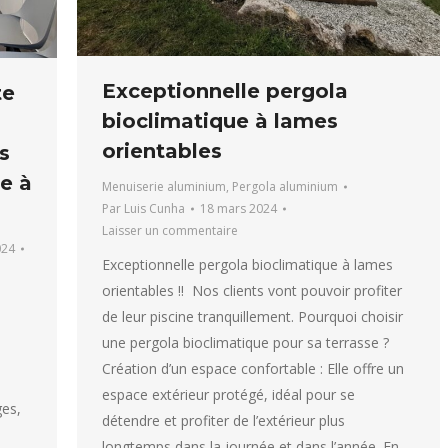
Exceptionnelle pergola
te
bioclimatique à lames
orientables
s
ie à
Menuiserie aluminium
,
Pergola aluminium
Par
Luis Cunha
18 mars 2024
Laisser un commentaire
024
Exceptionnelle pergola bioclimatique à lames
orientables !! Nos clients vont pouvoir profiter
de leur piscine tranquillement. Pourquoi choisir
e
une pergola bioclimatique pour sa terrasse ?
Création d’un espace confortable : Elle offre un
espace extérieur protégé, idéal pour se
ges,
détendre et profiter de l’extérieur plus
longtemps dans la journée et dans l’année. En