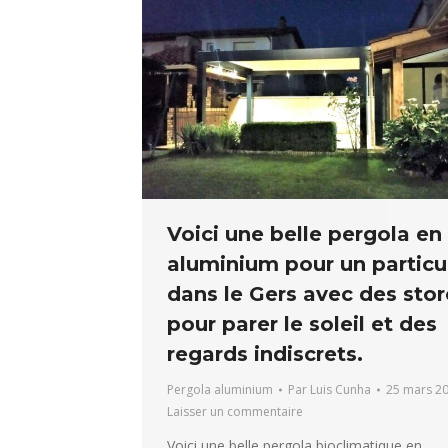
Voici une belle pergola en
aluminium pour un particul
dans le Gers avec des stor
pour parer le soleil et des
regards indiscrets.
Pergola aluminium
Par
Luis Cunha
25 mars 2
Laisser un commentaire
Voici une belle pergola bioclimatique en