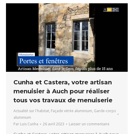
Cunha et Castera, votre artisan
menuisier à Auch pour réaliser
tous vos travaux de menuiserie
Actualité sur l'habitat
,
Façade vitrée aluminium
,
Garde-corps
aluminium
Par
Luis Cunha
26 avril 2023
Laisser un commentaire